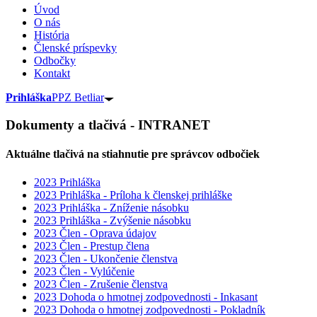
Úvod
O nás
História
Členské príspevky
Odbočky
Kontakt
Prihláška
PPZ Betliar
Dokumenty a tlačivá - INTRANET
Aktuálne tlačivá na stiahnutie pre správcov odbočiek
2023 Prihláška
2023 Prihláška - Príloha k členskej prihláške
2023 Prihláška - Zníženie násobku
2023 Prihláška - Zvýšenie násobku
2023 Člen - Oprava údajov
2023 Člen - Prestup člena
2023 Člen - Ukončenie členstva
2023 Člen - Vylúčenie
2023 Člen - Zrušenie členstva
2023 Dohoda o hmotnej zodpovednosti - Inkasant
2023 Dohoda o hmotnej zodpovednosti - Pokladník