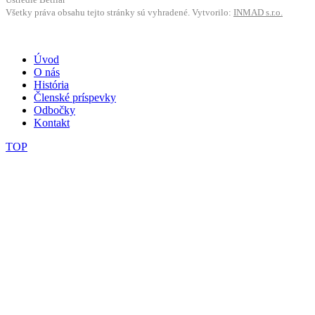
Všetky práva obsahu tejto stránky sú vyhradené. Vytvorilo:
INMAD s.r.o.
Ochrana osobných údajov
Úvod
O nás
História
Členské príspevky
Odbočky
Kontakt
TOP