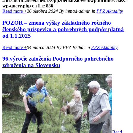
45d7-bc14-24e9955e4578/ppzbetliar.sk/web/wp-includes/class-
wp-query.php
on line
836
Read more +
26 októbra 2024
By inmad-admin
in
PPZ Aktuality
POZOR – zmena výšky základného ročného
členského príspevku a pohrebných podpôr platná
od 1.1.2025
Read more +
04 marca 2024
By PPZ Betliar
in
PPZ Aktuality
96.výročie založenia Podporného pohrebného
združenia na Slovensku
Read