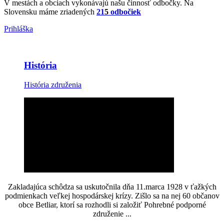
V mestách a obciach vykonávajú našu činnosť odbočky. Na
Slovensku máme zriadených
21
5
odbočiek
Prihláška
História
História združenia
Zakladajúca schôdza sa uskutočnila dňa 11.marca 1928 v ťažkých
podmienkach veľkej hospodárskej krízy. Zišlo sa na nej 60 občanov
obce Betliar, ktorí sa rozhodli si založiť Pohrebné podporné
združenie ...