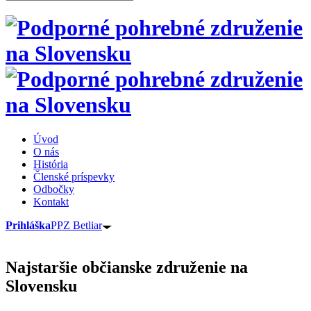
Úvod
O nás
História
Členské príspevky
Odbočky
Kontakt
Prihláška
PPZ Betliar
Najstaršie občianske združenie na
Slovensku