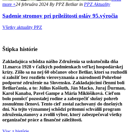
more +
24 februára 2024
By PPZ Betliar
in
PPZ Aktuality
Sadenie stromov pri príležitosti osláv 95.výročia
Všetky aktuality PPZ
Štipka histórie
Zakladajúca schôdza nášho Združenia sa uskutočnila dňa
11.marca 1928 v ťažkých podmienkach veľkej hospodárskej
krízy. Zišlo sa na nej 60 občanov obce Betliar, ktorí sa rozhodli
si založiť bez rozdielu vierovyznania a národnosti Pohrebné
podporné združenie na Slovensku. Zakladajúcimi členmi boli
Betliarčania, a to: Július Koššuth, Ján Macko, Juraj Ďurman,
Karol Kanaba, Pavel Gampe a Mária Miklóšiková. Cieľom
bolo pomôcť pozostalej rodine a zabezpečiť slušný pohreb
zosnulému členovi. Tento cieľ zostal zachovaný do dnešných
dní. Na tejto významnej schôdzi prítomní schválili program
združenia,stanovy a zvolili výbor, ktorý zabezpečoval všetky
organizačné práce a finančné záležitosti.
Viac z histórie ...